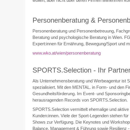
wollen, aber nicht über deren Firmen teilnehmen k
Personenberatung & Personenb
Personenberatung und Personenbetreuung, Fachgru
Beratung und psychologische Beratung in Wien. FG P
Expert:innen für Ernährung, Bewegung/Sport und m
www.wko.at/wien/personenberatung
SPORTS.Selection - Ihr Partne
Als Unternehmensberatung und Werbeagentur ist 
spezialisiert. Mit den MENTAL. in Form- und den F
Gesundheitsförderung. Im Event- und Sponsoringbe
herausragenden Records von SPORTS.Selection.
SPORTS.Selection vermittelt ehemalige und aktive S
Kunden:innen. Viele der Sport-Legenden stehen für 
Shows zur Verfügung. Die Keynotes und Workshops 
Balance, Management & Führung sowie Resilienz - H