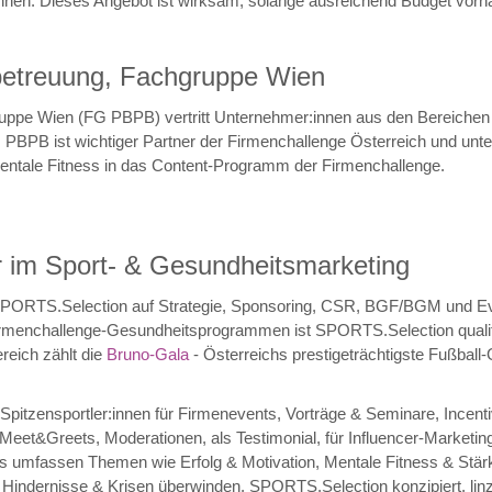
önnen. Dieses Angebot ist wirksam, solange ausreichend Budget vorha
etreuung, Fachgruppe Wien
ppe Wien (FG PBPB) vertritt Unternehmer:innen aus den Bereichen 
BPB ist wichtiger Partner der Firmenchallenge Österreich und unterst
entale Fitness in das Content-Programm der Firmenchallenge.
r im Sport- & Gesundheitsmarketing
SPORTS.Selection auf Strategie, Sponsoring, CSR, BGF/BGM und Ev
irmenchallenge-Gesundheitsprogrammen ist SPORTS.Selection qualifizi
reich zählt die
Bruno-Gala
- Österreichs prestigeträchtigste Fußball
pitzensportler:innen für Firmenevents, Vorträge & Seminare, Incentiv
Meet&Greets, Moderationen, als Testimonial, für Influencer-Marketin
umfassen Themen wie Erfolg & Motivation, Mentale Fitness & Stärke
indernisse & Krisen überwinden. SPORTS.Selection konzipiert, linze