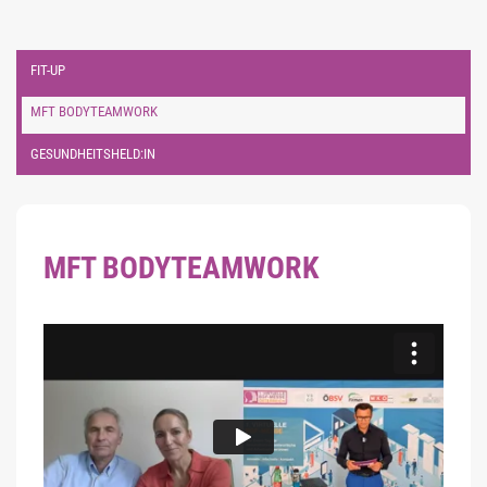
FIT-UP
MFT BODYTEAMWORK
GESUNDHEITSHELD:IN
MFT BODYTEAMWORK