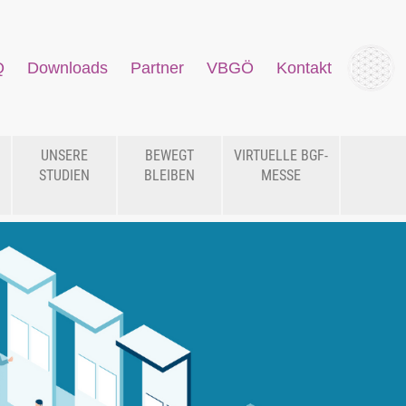
Q
Downloads
Partner
VBGÖ
Kontakt
UNSERE
BEWEGT
VIRTUELLE BGF-
STUDIEN
BLEIBEN
MESSE