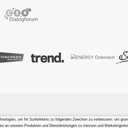
" FIRMENCHALLENGE
ÖSTERREICH "
nologien, um Ihr Surferlebnis zu folgenden Zwecken zu verbessern:
um grun
sse an unseren Produkten und Dienstleistungen zu messen und Marketinginter
website by
bestHeads