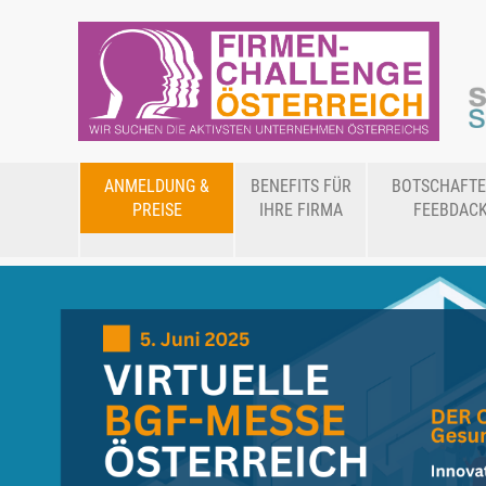
ANMELDUNG &
BENEFITS FÜR
BOTSCHAFTE
PREISE
IHRE FIRMA
FEEBDAC