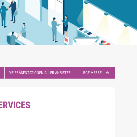
DIE PRÄSENTATIONEN ALLER ANBIETER
BGF-MESSE
SERVICES