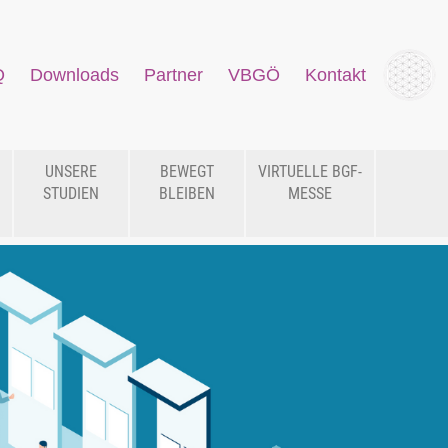
Q
Downloads
Partner
VBGÖ
Kontakt
UNSERE
BEWEGT
VIRTUELLE BGF-
STUDIEN
BLEIBEN
MESSE