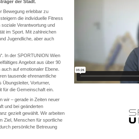
träger der Stadt.
er Bewegung erlebbar zu
teigern die individuelle Fitness
n soziale Verantwortung und
tät im Sport. Mit zahlreichen
und Jugendliche, aber auch
en“. In der SPORTUNION Wien
ielfältiges Angebot aus über 90
 auch auf emotionaler Ebene.
eren tausende ehrenamtliche
 Übungsleiter, Vorturner,
it für die Gemeinschaft ein.
n wir – gerade in Zeiten neuer
ft und bei geänderten
 gezielt gewählt. Wir arbeiten
em Ziel, Menschen für sportliche
 durch persönliche Betreuung