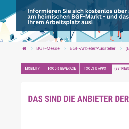
BGF-Messe
BGF-Anbieter/Aussteller
(
MOBILITY
FOOD & BEVERAGE
TOOLS & APPS
(BETRIEB
DAS SIND DIE ANBIETER DER