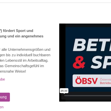
) fördert Sport und
dung und ein angenehmes
für alle Unternehmensgrößen und
en bis zu individuell buchbaren
en Lebensstil im Arbeitsalltag.
 das Gemeinschaftsgefühl im
ebensnahe Weise!
ube
hung
en