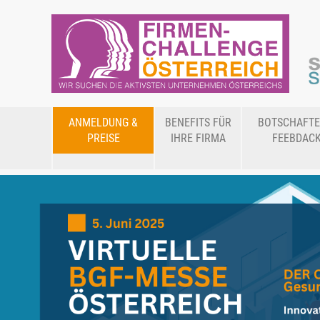
ANMELDUNG &
BENEFITS FÜR
BOTSCHAFTE
PREISE
IHRE FIRMA
FEEBDAC