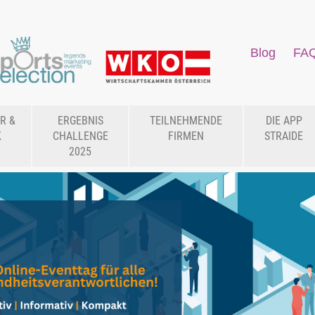
Blog
FA
R &
ERGEBNIS
TEILNEHMENDE
DIE APP
K
CHALLENGE
FIRMEN
STRAIDE
2025